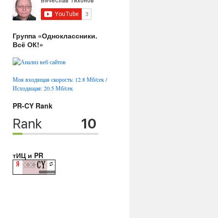
Группа «Одноклассники.
Всё ОК!»
Моя входящая скорость: 12.8 Мб/сек /
Исходящая: 20.5 Мб/сек
PR-CY Rank
тИЦ и PR