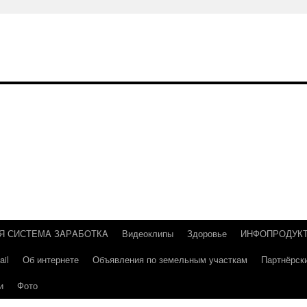
Я СИСТEМA ЗAРAБOТКA
Видеоклипы
Здоровье
ИНФОПРОДУК
il
Об интернете
Объявления по земельным участкам
Партнёрск
и
Фото