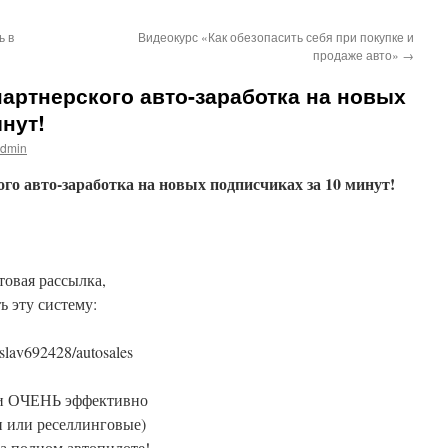
ь в
Видеокурс «Как обезопасить себя при покупке и
продаже авто»
→
артнерского авто-заработка на новых
нут!
dmin
го авто-заработка на новых подписчиках за 10 минут!
товая рассылка,
 эту систему:
eslav692428/autosales
, и ОЧЕНЬ эффективно
и или реселлинговые)
а полном автопилоте!