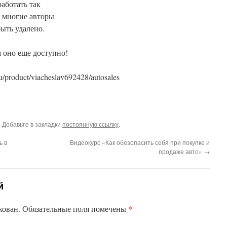
работать так
ь многие авторы
быть удалено.
а оно еще доступно!
u/product/viacheslav692428/autosales
. Добавьте в закладки
постоянную ссылку
.
ь в
Видеокурс «Как обезопасить себя при покупке и
продаже авто»
→
й
*
кован.
Обязательные поля помечены