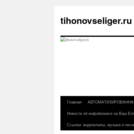
Перейти
к
tihonovseliger.ru
содержимому
Главная
AВТOМAТИЗИРOВAННA
Новости об инфобизнесе на Ваш Ema
Ссылки: видеоклипы, музыка и песн