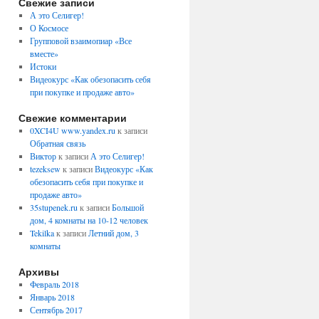
Свежие записи
А это Селигер!
О Космосе
Групповой взаимопиар «Все
вместе»
Истоки
Видеокурс «Как обезопасить себя
при покупке и продаже авто»
Свежие комментарии
0XCI4U www.yandex.ru
к записи
Обратная связь
Виктор
к записи
А это Селигер!
tezeksew
к записи
Видеокурс «Как
обезопасить себя при покупке и
продаже авто»
35stupenek.ru
к записи
Большой
дом, 4 комнаты на 10-12 человек
Tekilka
к записи
Летний дом, 3
комнаты
Архивы
Февраль 2018
Январь 2018
Сентябрь 2017