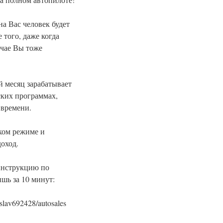
 Вас человек будет
 того, даже когда
учае Вы тоже
й месяц зарабатывает
ских программах,
 времени.
ком режиме и
оход.
инструкцию по
ишь за 10 минут:
eslav692428/autosales