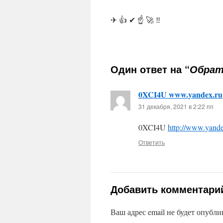
✈ 👍 ✔ ☝ 🚀 ‼
Один ответ на “
Обрат
0XCI4U www.yandex.ru
31 декабря, 2021 в 2:22 пп
0XCI4U
http://www.yande
Ответить
Добавить комментари
Ваш адрес email не будет опубли