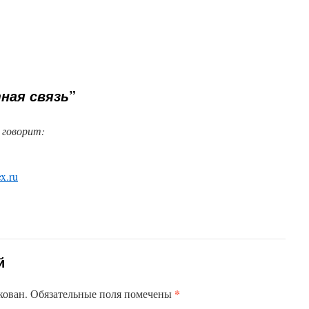
”
ная связь
говорит:
x.ru
й
*
кован.
Обязательные поля помечены