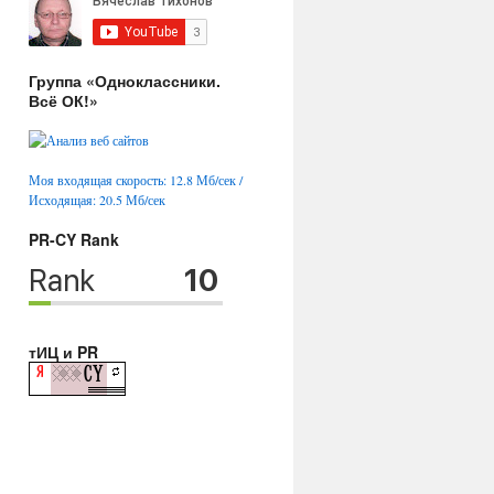
Группа «Одноклассники.
Всё ОК!»
Моя входящая скорость: 12.8 Мб/сек /
Исходящая: 20.5 Мб/сек
PR-CY Rank
тИЦ и PR