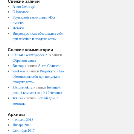
Свежие записи
А это Селигер!
О Космосе
Групповой взаимопиар «Все
вместе»
Истоки
Видеокурс «Как обезопасить себя
при покупке и продаже авто»
Свежие комментарии
0XCI4U www.yandex.ru
к записи
Обратная связь
Виктор
к записи
А это Селигер!
tezeksew
к записи
Видеокурс «Как
обезопасить себя при покупке и
продаже авто»
35stupenek.ru
к записи
Большой
дом, 4 комнаты на 10-12 человек
Tekilka
к записи
Летний дом, 3
комнаты
Архивы
Февраль 2018
Январь 2018
Сентябрь 2017