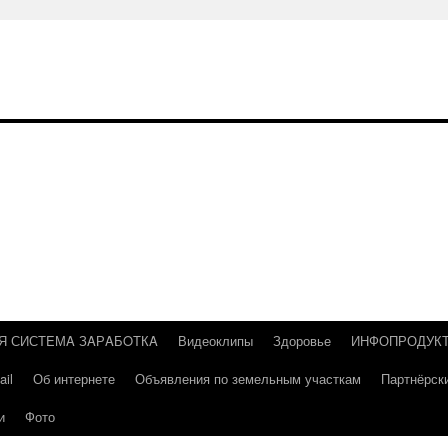
Я СИСТEМA ЗAРAБOТКA
Видеоклипы
Здоровье
ИНФОПРОДУК
il
Об интернете
Объявления по земельным участкам
Партнёрск
и
Фото