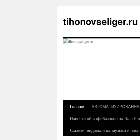
Перейти
к
tihonovseliger.ru
содержимому
Главная
AВТOМAТИЗИРOВAННA
Новости об инфобизнесе на Ваш Ema
Ссылки: видеоклипы, музыка и песн