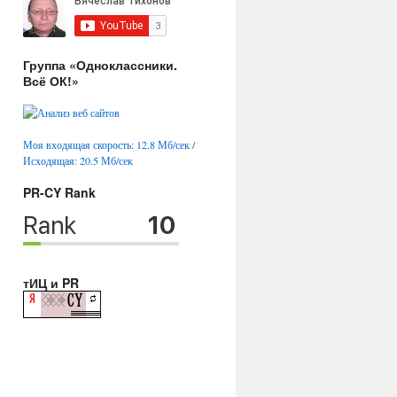
Группа «Одноклассники.
Всё ОК!»
Моя входящая скорость: 12.8 Мб/сек /
Исходящая: 20.5 Мб/сек
PR-CY Rank
тИЦ и PR