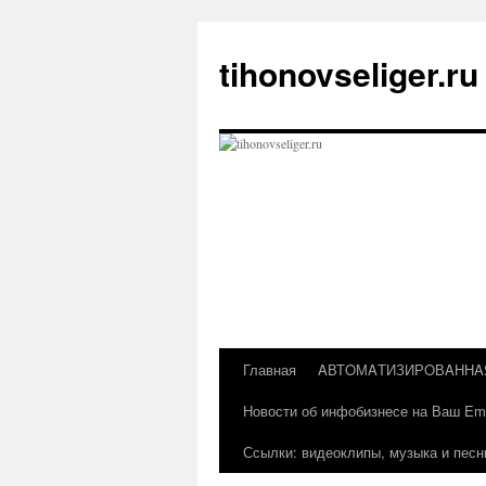
Перейти
к
tihonovseliger.ru
содержимому
Главная
AВТOМAТИЗИРOВAННA
Новости об инфобизнесе на Ваш Ema
Ссылки: видеоклипы, музыка и песн