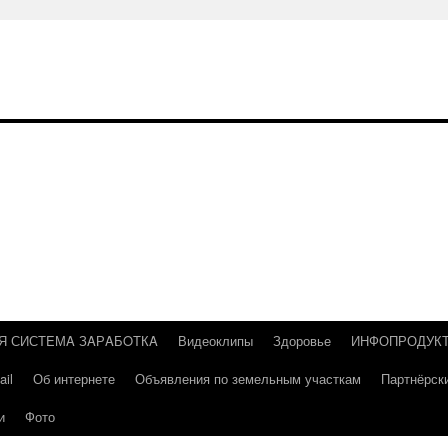
Я СИСТEМA ЗAРAБOТКA
Видеоклипы
Здоровье
ИНФОПРОДУК
il
Об интернете
Объявления по земельным участкам
Партнёрск
и
Фото