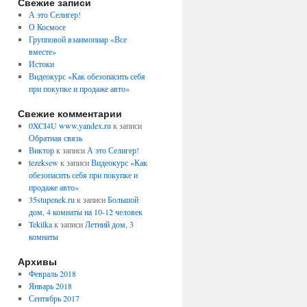
Свежие записи
А это Селигер!
О Космосе
Групповой взаимопиар «Все
вместе»
Истоки
Видеокурс «Как обезопасить себя
при покупке и продаже авто»
Свежие комментарии
0XCI4U www.yandex.ru
к записи
Обратная связь
Виктор
к записи
А это Селигер!
tezeksew
к записи
Видеокурс «Как
обезопасить себя при покупке и
продаже авто»
35stupenek.ru
к записи
Большой
дом, 4 комнаты на 10-12 человек
Tekilka
к записи
Летний дом, 3
комнаты
Архивы
Февраль 2018
Январь 2018
Сентябрь 2017