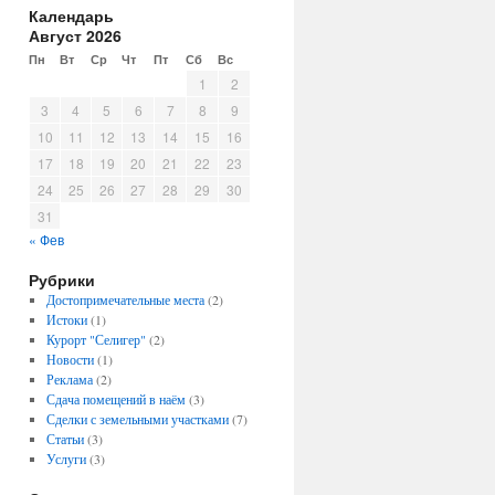
Календарь
Август 2026
Пн
Вт
Ср
Чт
Пт
Сб
Вс
1
2
3
4
5
6
7
8
9
10
11
12
13
14
15
16
17
18
19
20
21
22
23
24
25
26
27
28
29
30
31
« Фев
Рубрики
Достопримечательные места
(2)
Истоки
(1)
Курорт "Селигер"
(2)
Новости
(1)
Реклама
(2)
Сдача помещений в наём
(3)
Сделки с земельными участками
(7)
Статьи
(3)
Услуги
(3)