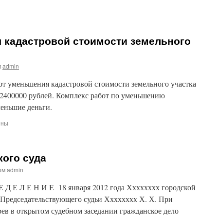
 кадастровой стоимости земельного
м
admin
от уменьшения кадастровой стоимости земельного участка
т 2400000 рублей. Комплекс работ по уменьшению
меньшие деньги.
ены
аты
я
ого суда
овой
ти
ом
admin
ого
 Д Е Л Е Н И Е 18 января 2012 года Хххххххх городской
е: Председательствующего судьи Хххххххх Х. Х. При
рев в открытом судебном заседании гражданское дело