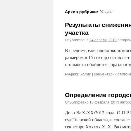
Услуги
Архив рубрики:
Результаты снижения
участка
Опубликовано
24 апреля, 2013
авторо
В среднем, ежегодная экономия 
размером в 15 гектар составляе
стоимости обойдется гораздо в 
к
Рубрика:
Услуги
|
Комментарии
отключ
записи
Результ
снижени
Определение городск
кадастр
стоимос
Опубликовано
10 февраля, 2013
автор
земельн
участка
Дело № Х-ХХ/2012 года О П Р Е
суд Тверской области, в состав
секретаре Хххххх Х. Х. Рассмот