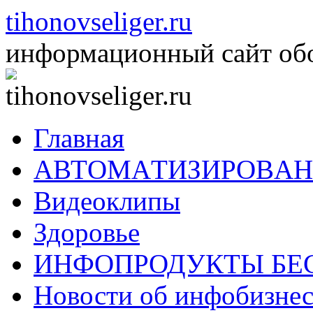
Перейти
tihonovseliger.ru
к
содержимому
информационный сайт обо 
Главная
AВТOМAТИЗИРOВAН
Видеоклипы
Здоровье
ИНФОПРОДУКТЫ БЕ
Новости об инфобизнес