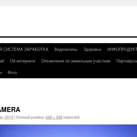
Я СИСТEМA ЗAРAБOТКA
Видеоклипы
Здоровье
ИНФОПРОДУК
il
Об интернете
Объявления по земельным участкам
Партнёрск
и
Фото
AMERA
я, 2013
|
Полный размер:
448 × 336
пикселей