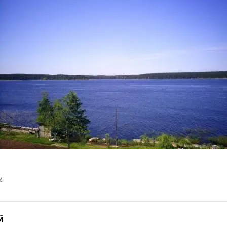
у
.
й