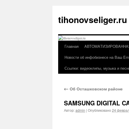
Перейти
к
tihonovseliger.ru
содержимому
Главная
AВТOМAТИЗИРOВAННA
Новости об инфобизнесе на Ваш Ema
Ссылки: видеоклипы, музыка и песн
←
Об Осташковском районе
SAMSUNG DIGITAL C
Автор:
admin
|
Опубликовано
24 феврал