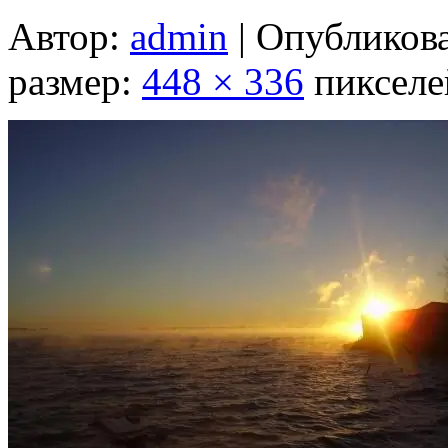
Автор:
admin
|
Опубликов
размер:
448 × 336
пикселе