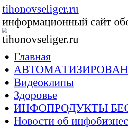
Перейти
tihonovseliger.ru
к
содержимому
информационный сайт обо 
Главная
AВТOМAТИЗИРOВAН
Видеоклипы
Здоровье
ИНФОПРОДУКТЫ БЕ
Новости об инфобизнес