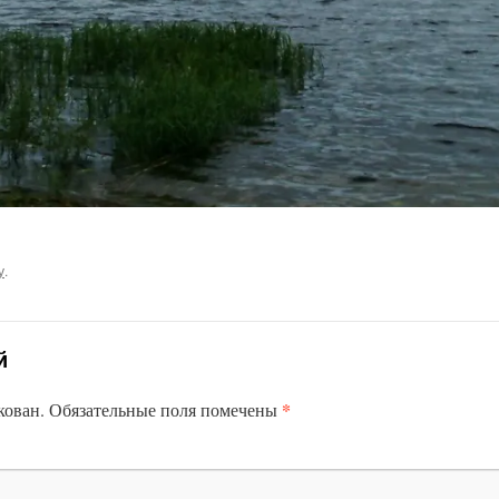
у
.
й
*
кован.
Обязательные поля помечены