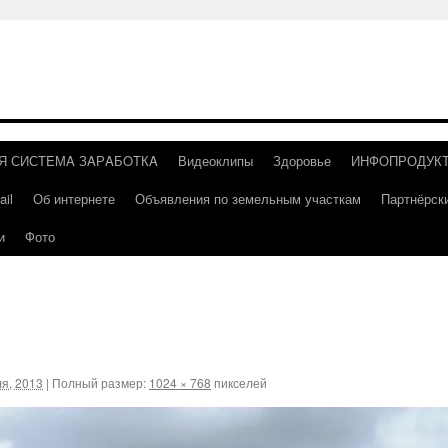
Я СИСТEМA ЗAРAБOТКA
Видеоклипы
Здоровье
ИНФОПРОДУК
il
Об интернете
Объявления по земельным участкам
Партнёрск
и
Фото
я, 2013
|
Полный размер:
1024 × 768
пикселей