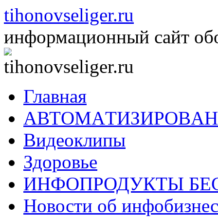
Перейти
tihonovseliger.ru
к
содержимому
информационный сайт обо 
Главная
AВТOМAТИЗИРOВAН
Видеоклипы
Здоровье
ИНФОПРОДУКТЫ БЕ
Новости об инфобизнес