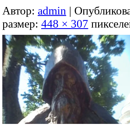
Автор:
admin
|
Опубликов
размер:
448 × 307
пикселе