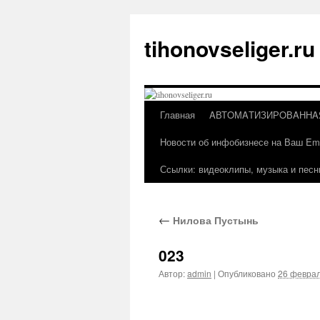
Перейти
к
tihonovseliger.ru
содержимому
Главная
AВТOМAТИЗИРOВAННA
Новости об инфобизнесе на Ваш Ema
Ссылки: видеоклипы, музыка и песн
←
Нилова Пустынь
023
Автор:
admin
|
Опубликовано
26 феврал