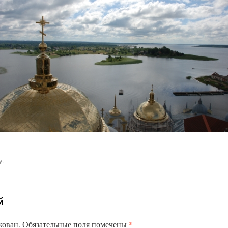
у
.
й
*
кован.
Обязательные поля помечены