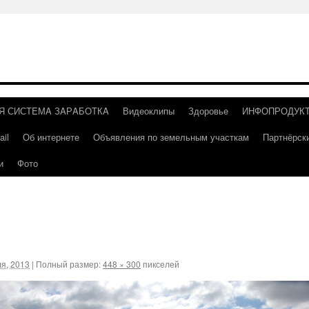
Я СИСТEМA ЗAРAБOТКA
Видеоклипы
Здоровье
ИНФОПРОДУК
il
Об интернете
Объявления по земельным участкам
Партнёрск
и
Фото
я, 2013
|
Полный размер:
448 × 300
пикселей