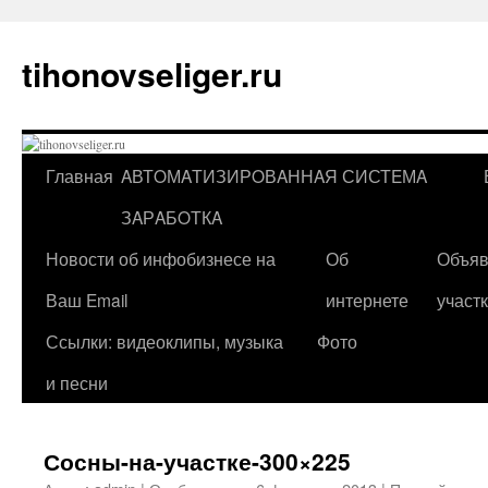
Перейти
к
tihonovseliger.ru
содержимому
Главная
AВТOМAТИЗИРOВAННAЯ СИСТEМA
ЗAРAБOТКA
Новости об инфобизнесе на
Об
Объяв
Ваш Email
интернете
участ
Ссылки: видеоклипы, музыка
Фото
и песни
Сосны-на-участке-300×225